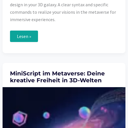
design in your 3D galaxy. A clear syntax and specific
commands to realize your visions in the metaverse for
immersive experiences.
MiniScript
Lesen »
in
the
Metaverse:
Your
Creative
Freedom
in
3D
MiniScript im Metaverse: Deine
Worlds
kreative Freiheit in 3D-Welten