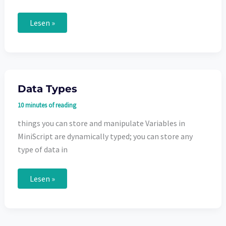
MiniScript
Lesen »
im
Metaverse:
Deine
kreative
Freiheit
in
3D-
Welten
Data Types
10 minutes of reading
things you can store and manipulate Variables in
MiniScript are dynamically typed; you can store any
type of data in
Data
Lesen »
Types