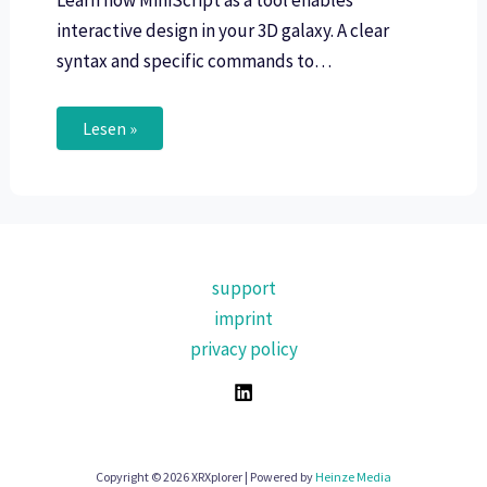
Learn how MiniScript as a tool enables
interactive design in your 3D galaxy. A clear
syntax and specific commands to…
Lesen »
support
imprint
privacy policy
Copyright © 2026 XRXplorer | Powered by
Heinze Media