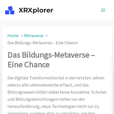
Skip
XRXplorer
to
content
Home
Metaverse
Das Bildungs-Metaverse – Eine Chance
Das Bildungs-Metaverse –
Eine Chance
Die digitale Transformation hat in den letzten Jahren
nahezu alle Lebensbereiche erfasst, und das
Bildungswesen bildet dabei keine Ausnahme. Schulen
und Bildungseinrichtungen stehen vor der
Herausforderung, neue Technologien nicht nur zu
integrieren, sondern aktiv zu gestalten, um den